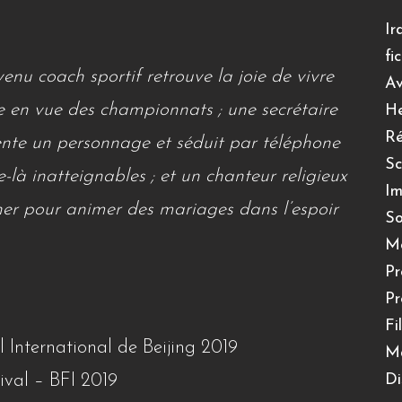
Ir
fi
u coach sportif retrouve la joie de vivre
Av
e en vue des championnats ; une secrétaire
He
Ré
nte un personnage et séduit par téléphone
Sc
là inatteignables ; et un chanteur religieux
I
cher pour animer des mariages dans l’espoir
So
Mo
Pr
Pr
Fi
al International de Beijing 2019
M
tival – BFI 2019
Di