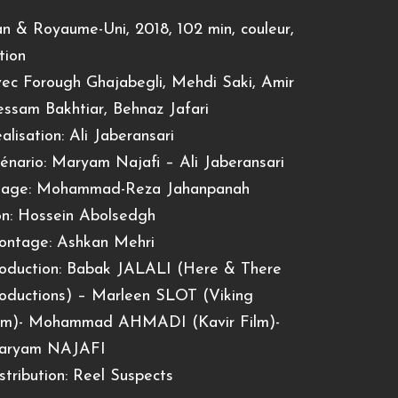
an & Royaume-Uni, 2018, 102 min, couleur,
ction
ec Forough Ghajabegli, Mehdi Saki, Amir
ssam Bakhtiar, Behnaz Jafari
alisation: Ali Jaberansari
énario: Maryam Najafi – Ali Jaberansari
mage: Mohammad-Reza Jahanpanah
n: Hossein Abolsedgh
ntage: Ashkan Mehri
oduction: Babak JALALI (Here & There
oductions) – Marleen SLOT (Viking
lm)- Mohammad AHMADI (Kavir Film)-
aryam NAJAFI
stribution: Reel Suspects