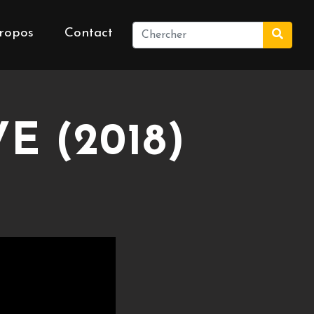
ropos
Contact
E (2018)