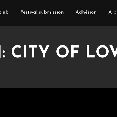
club
Festival submission
Adhésion
A p
 CITY OF LOV