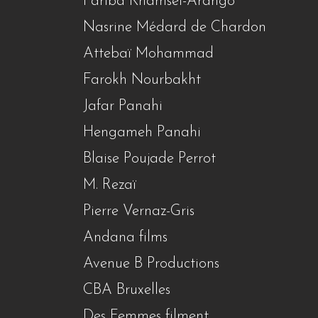
Fariba Khamsei-Arango
Nasrine Médard de Chardon
Attebaï Mohammad
Farokh Nourbakht
Jafar Panahi
Hengameh Panahi
Blaise Poujade Perrot
M. Rezaï
Pierre Vernaz-Gris
Andana films
Avenue B Productions
CBA Bruxelles
Des Femmes filment