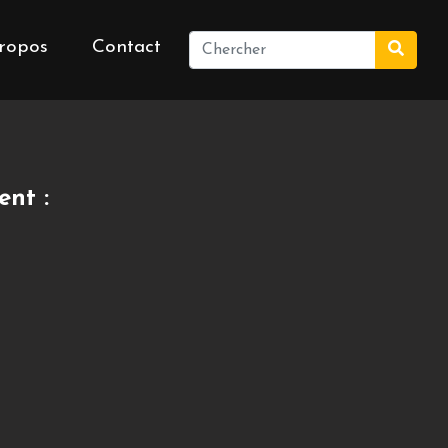
ropos
Contact
ent :