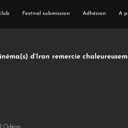
club
Festival submission
Adhésion
A p
Cinéma(s) d’Iran remercie chaleureusem
el Odéon