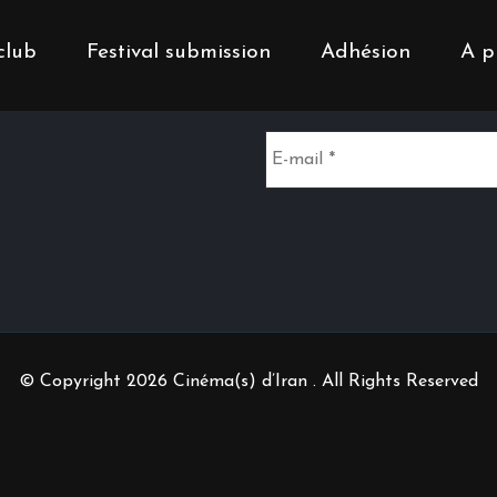
club
Festival submission
Adhésion
A p
Inscrivez-vous à notr
© Copyright 2026 Cinéma(s) d’Iran . All Rights Reserved