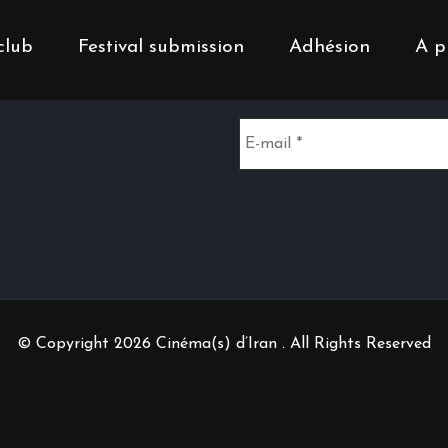
club
Festival submission
Adhésion
A p
Inscrivez-vous à notr
© Copyright 2026 Cinéma(s) d’Iran . All Rights Reserved