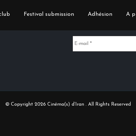
club
Festival submission
Adhésion
A p
Inscrivez-vous à notr
© Copyright 2026 Cinéma(s) d’Iran . All Rights Reserved