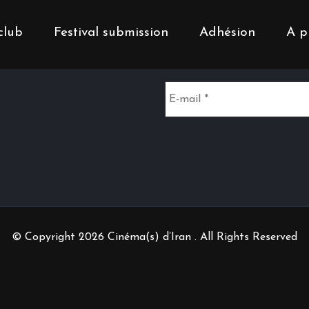
club
Festival submission
Adhésion
A p
Inscrivez-vous à notr
© Copyright 2026 Cinéma(s) d’Iran . All Rights Reserved