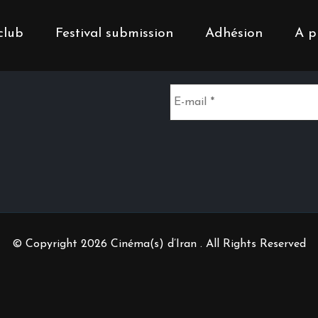
club
Festival submission
Adhésion
A p
Inscrivez-vous à notr
© Copyright 2026 Cinéma(s) d’Iran . All Rights Reserved