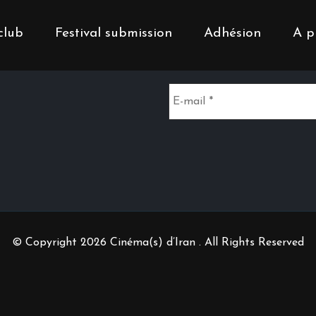
club
Festival submission
Adhésion
A p
Inscrivez-vous à notr
© Copyright 2026 Cinéma(s) d’Iran . All Rights Reserved