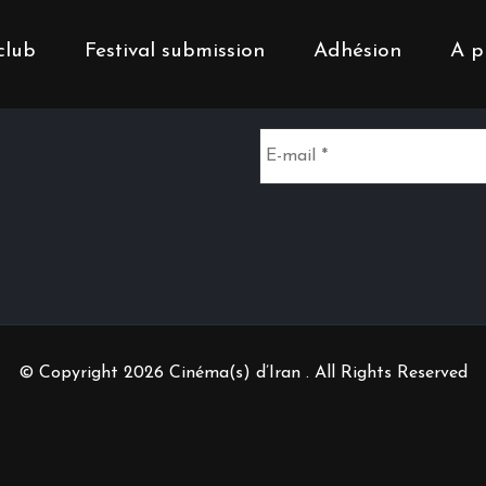
club
Festival submission
Adhésion
A p
Inscrivez-vous à notr
© Copyright 2026 Cinéma(s) d’Iran . All Rights Reserved