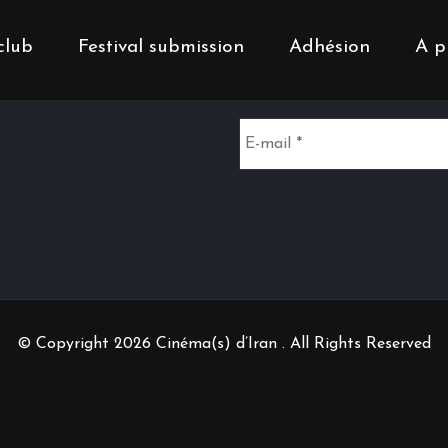
club
Festival submission
Adhésion
A p
Inscrivez-vous à notr
© Copyright 2026 Cinéma(s) d’Iran . All Rights Reserved