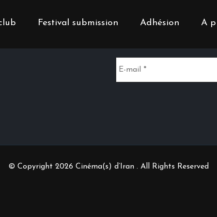
club
Festival submission
Adhésion
A p
Inscrivez-vous à notr
© Copyright 2026 Cinéma(s) d’Iran . All Rights Reserved