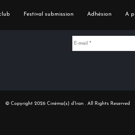
club
Festival submission
Adhésion
A p
Inscrivez-vous à notr
© Copyright 2026 Cinéma(s) d’Iran . All Rights Reserved