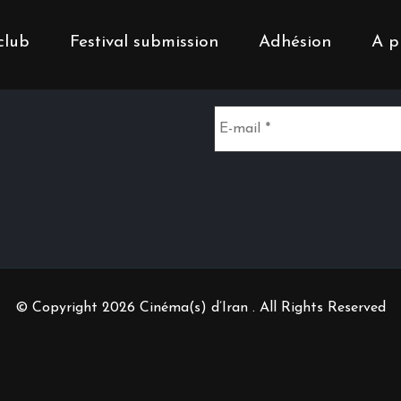
club
Festival submission
Adhésion
A p
Inscrivez-vous à notr
© Copyright 2026 Cinéma(s) d’Iran . All Rights Reserved