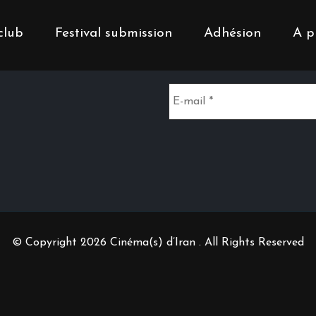
club
Festival submission
Adhésion
A p
Inscrivez-vous à notr
© Copyright 2026 Cinéma(s) d’Iran . All Rights Reserved