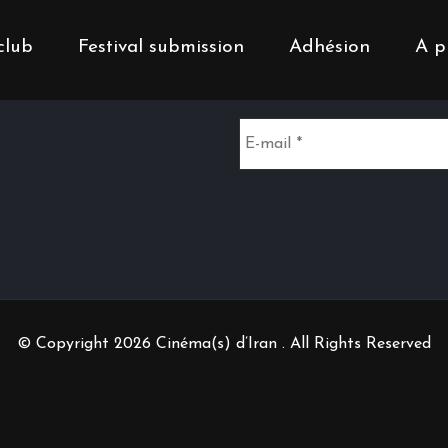
club
Festival submission
Adhésion
A p
Inscrivez-vous à notr
© Copyright 2026 Cinéma(s) d’Iran . All Rights Reserved