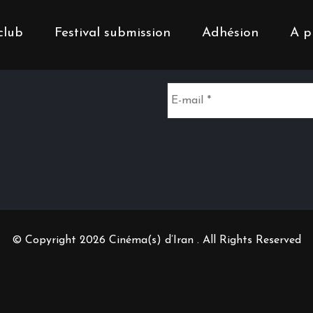
club
Festival submission
Adhésion
A p
Inscrivez-vous à notr
© Copyright 2026 Cinéma(s) d’Iran . All Rights Reserved