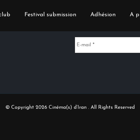
club
Festival submission
Adhésion
A p
Inscrivez-vous à notr
© Copyright 2026 Cinéma(s) d’Iran . All Rights Reserved