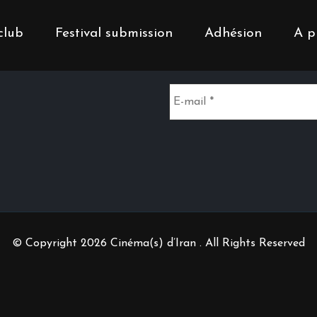
club
Festival submission
Adhésion
A p
Inscrivez-vous à notr
© Copyright 2026 Cinéma(s) d’Iran . All Rights Reserved