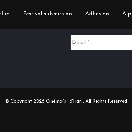
club
Festival submission
Adhésion
A p
Inscrivez-vous à notr
© Copyright 2026 Cinéma(s) d’Iran . All Rights Reserved