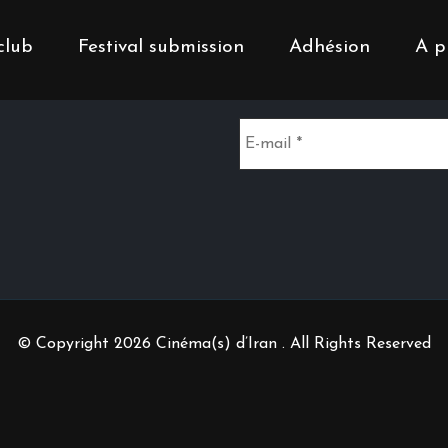
club
Festival submission
Adhésion
A p
Inscrivez-vous à notr
© Copyright 2026 Cinéma(s) d’Iran . All Rights Reserved