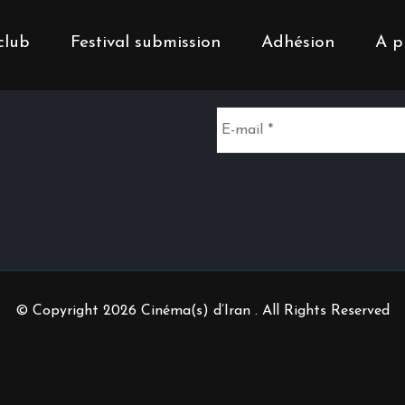
club
Festival submission
Adhésion
A p
Inscrivez-vous à notr
© Copyright 2026 Cinéma(s) d’Iran . All Rights Reserved