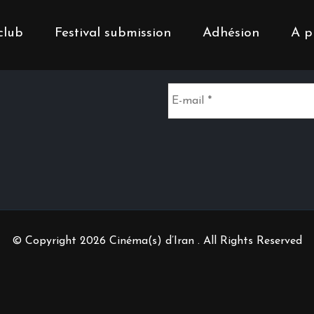
club
Festival submission
Adhésion
A p
Inscrivez-vous à notr
© Copyright 2026 Cinéma(s) d’Iran . All Rights Reserved