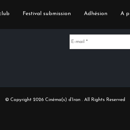
club
Festival submission
Adhésion
A p
Inscrivez-vous à notr
© Copyright 2026 Cinéma(s) d’Iran . All Rights Reserved