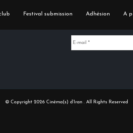
club
Festival submission
Adhésion
A p
Inscrivez-vous à notr
© Copyright 2026 Cinéma(s) d’Iran . All Rights Reserved