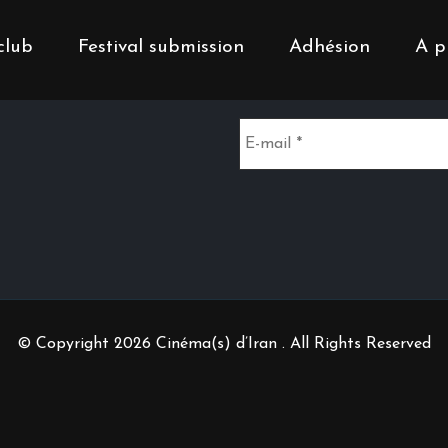
club
Festival submission
Adhésion
A p
Inscrivez-vous à notr
© Copyright 2026 Cinéma(s) d’Iran . All Rights Reserved