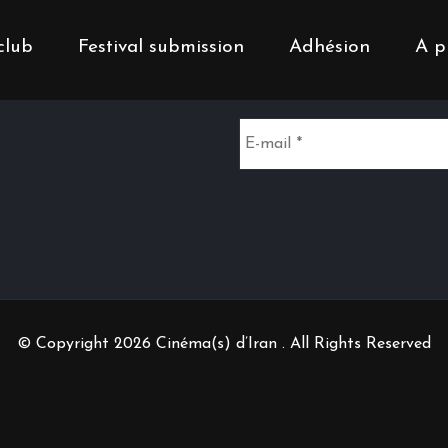
club
Festival submission
Adhésion
A p
Inscrivez-vous à notr
© Copyright 2026 Cinéma(s) d’Iran . All Rights Reserved