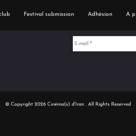
club
Festival submission
Adhésion
A p
Inscrivez-vous à notr
© Copyright 2026 Cinéma(s) d’Iran . All Rights Reserved