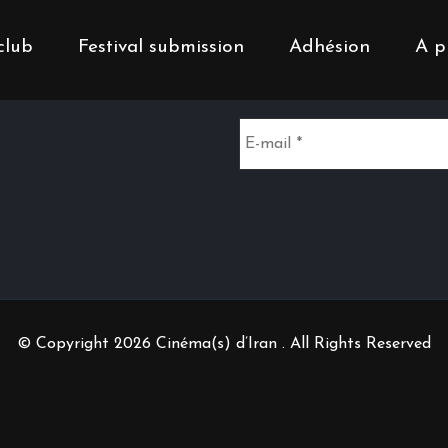
club
Festival submission
Adhésion
A p
Inscrivez-vous à notr
© Copyright 2026 Cinéma(s) d’Iran . All Rights Reserved