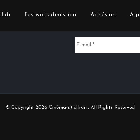
club
Festival submission
Adhésion
A p
Inscrivez-vous à notr
© Copyright 2026 Cinéma(s) d’Iran . All Rights Reserved