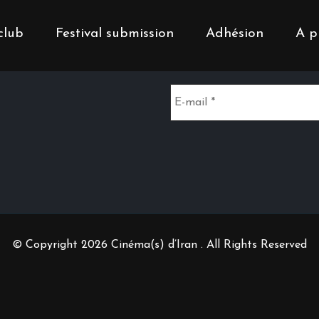
club
Festival submission
Adhésion
A p
Inscrivez-vous à notr
© Copyright 2026 Cinéma(s) d’Iran . All Rights Reserved