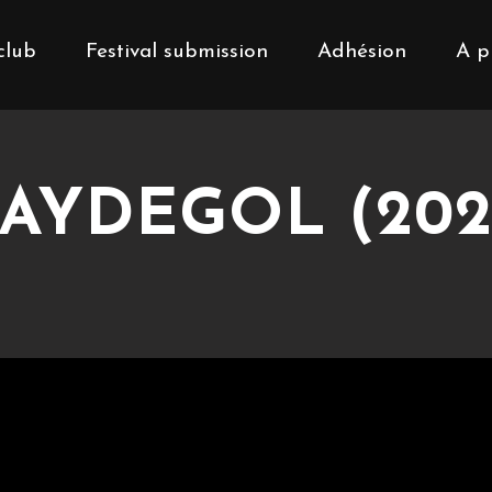
club
Festival submission
Adhésion
A p
AYDEGOL (202