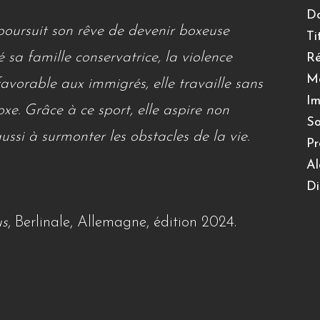
Do
oursuit son rêve de devenir boxeuse
Ti
sa famille conservatrice, la violence
Ré
Mo
favorable aux immigrés, elle travaille sans
Im
xe. Grâce à ce sport, elle aspire non
So
aussi à surmonter les obstacles de la vie.
Pr
Al
Di
us
, Berlinale, Allemagne, édition 2024.