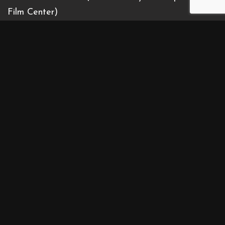
Film Center)
Inscrivez-vous à notre newsletter
Contact us
Contact@cinemasdiran.fr
© Copyright 2026 Cinéma(s) d’Iran . All Rights Reserved