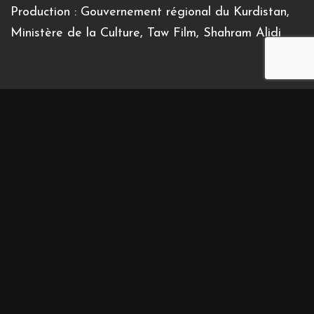
Production : Gouvernement régional du Kurdistan,
Ministère de la Culture, Taw Film, Shahram Alidi
Inscrivez-vous à notre newsletter
Contact us
Contact@cinemasdiran.fr
© Copyright 2026 Cinéma(s) d’Iran . All Rights Reserved