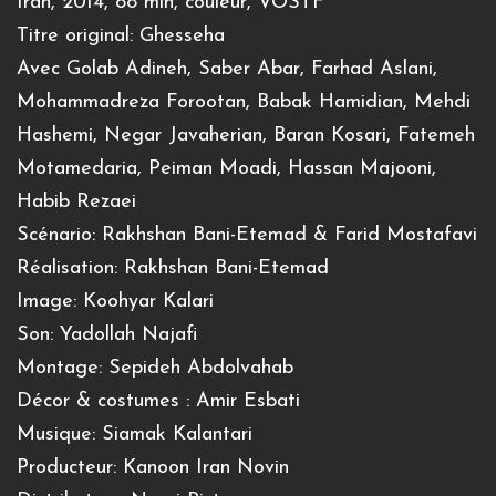
Iran, 2014, 88 min, couleur, VOSTF
Titre original: Ghesseha
Avec Golab Adineh, Saber Abar, Farhad Aslani,
Mohammadreza Forootan, Babak Hamidian, Mehdi
Hashemi, Negar Javaherian, Baran Kosari, Fatemeh
Motamedaria, Peiman Moadi, Hassan Majooni,
Habib Rezaei
Scénario: Rakhshan Bani-Etemad & Farid Mostafavi
Réalisation: Rakhshan Bani-Etemad
Image: Koohyar Kalari
Son: Yadollah Najafi
Montage: Sepideh Abdolvahab
Décor & costumes : Amir Esbati
Musique: Siamak Kalantari
Producteur: Kanoon Iran Novin