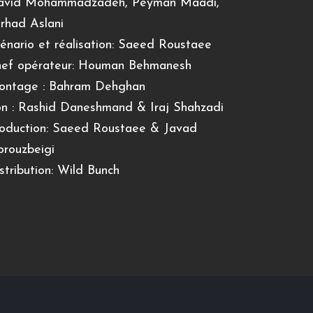
avid Mohammadzadeh, Peyman Maadi,
rhad Aslani
énario et réalisation: Saeed Roustaee
ef opérateur: Houman Behmanesh
ntage : Bahram Dehghan
n : Rashid Daneshmand & Iraj Shahzadi
oduction: Saeed Roustaee & Javad
rouzbeigi
stribution: Wild Bunch