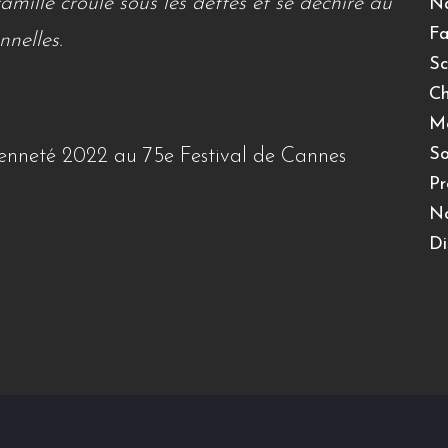
amille croule sous les dettes et se déchire au
N
Fa
nnelles.
Sc
Ch
Mo
So
oyenneté 2022 au 75e Festival de Cannes
Pr
No
Di