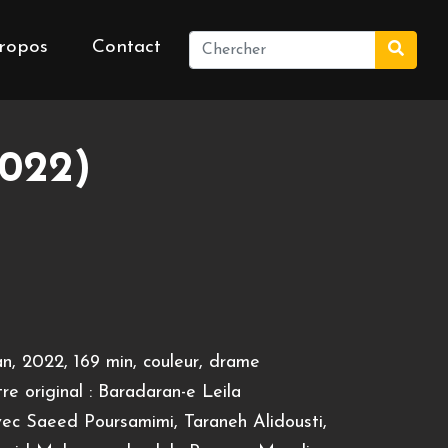
ropos
Contact
022)
an, 2022, 169 min, couleur, drame
tre original : Baradaran-e Leila
ec Saeed Poursamimi, Taraneh Alidousti,