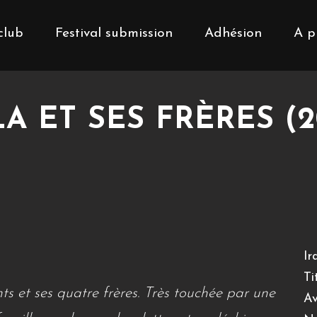
club
Festival submission
Adhésion
A p
LA ET SES FRÈRES (2
Ir
Ti
ts et ses quatre frères. Très touchée par une
Av