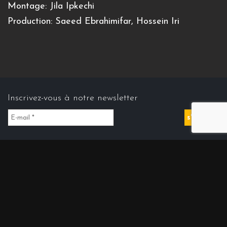
Montage: Jila Ipkechi
Production: Saeed Ebrahimifar, Hossein Iri
Inscrivez-vous à notre newsletter
Contact us
Contact@cinemasdiran.fr
© Copyright 2026 Cinéma(s) d’Iran . All Rights Reserved