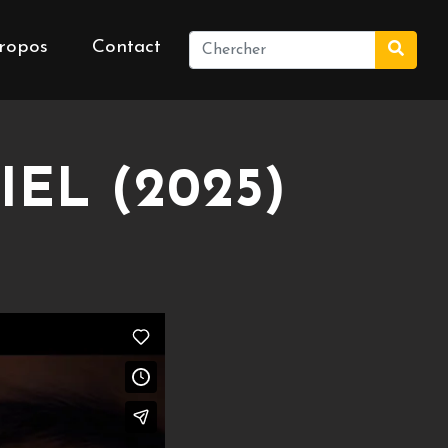
ropos
Contact
EL (2025)