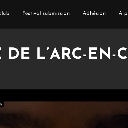
club
Festival submission
Adhésion
A p
 DE L’ARC-EN-CI