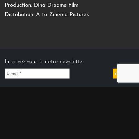
Production: Dina Dreams Film
Distribution: A to Zinema Pictures
Inscrivez-vous à notre newsletter
Contact us
Contact@cinemasdiran.fr
© Copyright 2026 Cinéma(s) d’Iran . All Rights Reserved