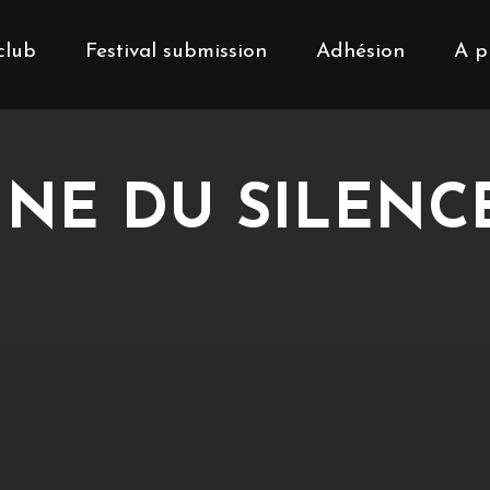
club
Festival submission
Adhésion
A p
INE DU SILENCE