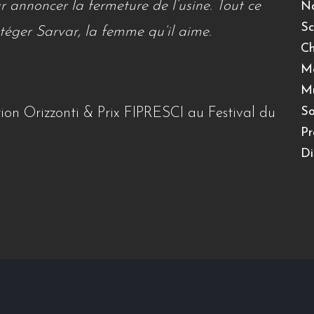
r annoncer la fermeture de l’usine. Tout ce
Na
Sc
téger Sarvar, la femme qu’il aime.
Ch
Mo
Mu
So
tion Orizzonti & Prix FIPRESCI au Festival du
Pr
Di