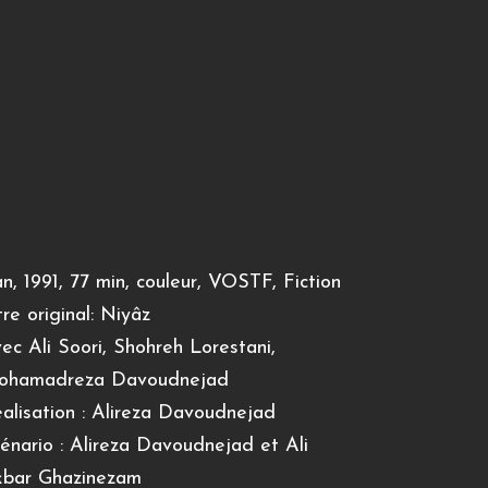
an, 1991, 77 min, couleur, VOSTF, Fiction
tre original: Niyâz
ec Ali Soori, Shohreh Lorestani,
ohamadreza Davoudnejad
alisation : Alireza Davoudnejad
énario : Alireza Davoudnejad et Ali
bar Ghazinezam