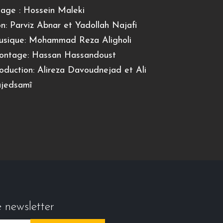
age : Hossein Maleki
n: Parviz Abnar et Yadollah Najafi
sique: Mohammad Reza Aligholi
ntage: Hassan Hassandoust
oduction: Alireza Davoudnejad et Ali
jedsamî
e newsletter