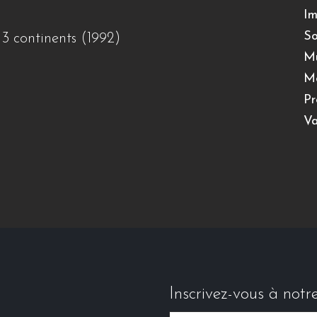
Im
So
 3 continents (1992)
Mu
Mo
Pr
Va
Inscrivez-vous à notr