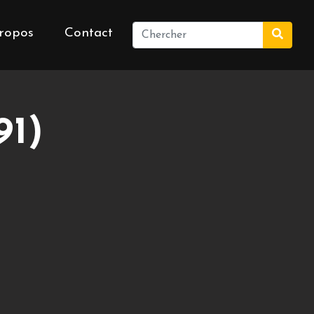
ropos
Contact
91)