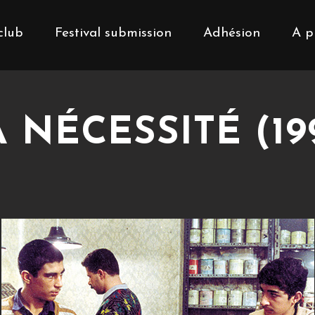
club
Festival submission
Adhésion
A p
 NÉCESSITÉ (19