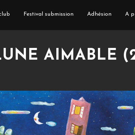
club
Festival submission
Adhésion
A p
LUNE AIMABLE (2