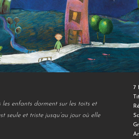
7 
Ti
s les enfants dorment sur les toits et
Ré
st seule et triste jusqu’au jour où elle
Sc
Gr
An