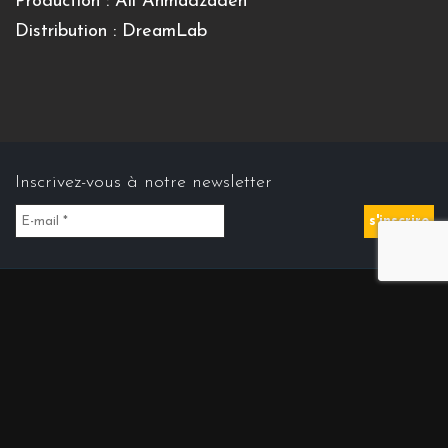
Production : Ali Ahmadzadeh
Distribution : DreamLab
Inscrivez-vous à notre newsletter
Contact us
Contact@cinemasdiran.fr
© Copyright 2026 Cinéma(s) d’Iran . All Rights Reserved