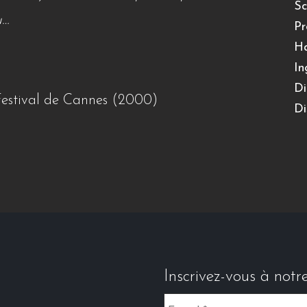
Sc
u…
Pr
Ha
In
Di
Festival de Cannes (2000)
Di
Inscrivez-vous à notr