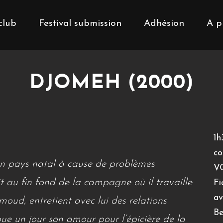
club
Festival submission
Adhésion
A p
DJOMEH (2000)
1h
co
on pays natal à cause de problèmes
V
vit au fin fond de la campagne où il travaille
Fi
av
oud, entretient avec lui des relations
Be
e un jour son amour pour l’épicière de la