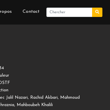
ropos
Contact
34
uleur
OSTF
ction
ec Jalil Nazari, Rachid Akbari, Mahmoud
hraznia, Mahboubeh Khalili