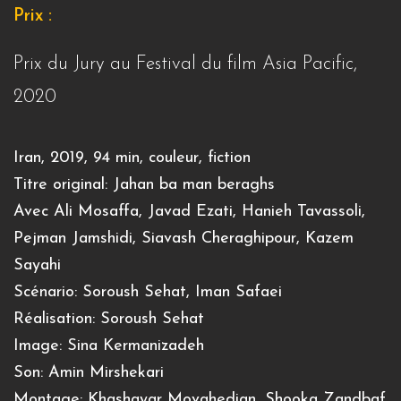
Prix :
Prix du Jury au Festival du film Asia Pacific,
2020
Iran, 2019, 94 min, couleur, fiction
Titre original: Jahan ba man beraghs
Avec Ali Mosaffa, Javad Ezati, Hanieh Tavassoli,
Pejman Jamshidi, Siavash Cheraghipour, Kazem
Sayahi
Scénario: Soroush Sehat, Iman Safaei
Réalisation: Soroush Sehat
Image: Sina Kermanizadeh
Son: Amin Mirshekari
Montage: Khashayar Movahedian, Shooka Zandbaf