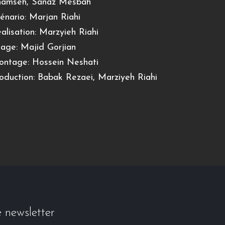
hamseh, Sanaz Mesbah
énario: Marjan Riahi
alisation: Marzyieh Riahi
age: Majid Gorjian
ntage: Hossein Neshati
oduction: Babak Rezaei, Marziyeh Riahi
e newsletter