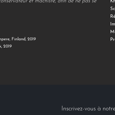
nservateur et machiste, afin de ne pas se
K
Sc
Ré
Im
Mo
pere, Finland, 2019
Pr
k, 2019
Inscrivez-vous à notr