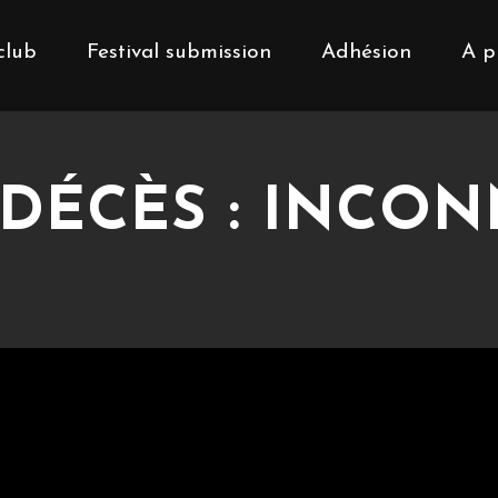
club
Festival submission
Adhésion
A p
DÉCÈS : INCON