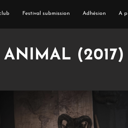
club
Festival submission
Adhésion
A p
ANIMAL (2017)