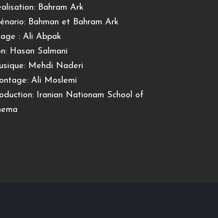
alisation: Bahram Ark
énario: Bahman et Bahram Ark
age : Ali Abpak
n: Hasan Salmani
sique: Mehdi Naderi
ntage: Ali Moslemi
oduction: Iranian Nationam School of
nema