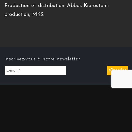
Production et distribution: Abbas Kiarostami
production, MK2
Inscrivez-vous à notre newsletter
Contact us
Contact@cinemasdiran.fr
© Copyright 2026 Cinéma(s) d’Iran . All Rights Reserved