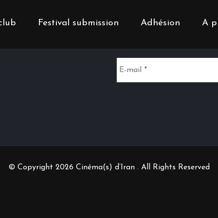
club
Festival submission
Adhésion
A p
Inscrivez-vous à notr
© Copyright 2026 Cinéma(s) d’Iran . All Rights Reserved