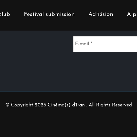
club
Festival submission
Adhésion
A p
Inscrivez-vous à notr
© Copyright 2026 Cinéma(s) d’Iran . All Rights Reserved